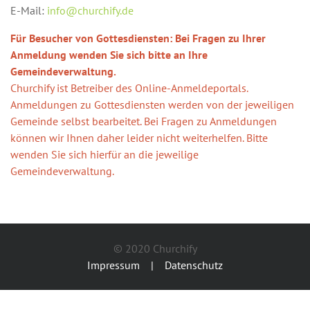
E-Mail:
info@churchify.de
Für Besucher von Gottesdiensten: Bei Fragen zu Ihrer
Anmeldung wenden Sie sich bitte an Ihre
Gemeindeverwaltung.
Churchify ist Betreiber des Online-Anmeldeportals.
Anmeldungen zu Gottesdiensten werden von der jeweiligen
Gemeinde selbst bearbeitet. Bei Fragen zu Anmeldungen
können wir Ihnen daher leider nicht weiterhelfen. Bitte
wenden Sie sich hierfür an die jeweilige
Gemeindeverwaltung.
© 2020 Churchify
Impressum
|
Datenschutz